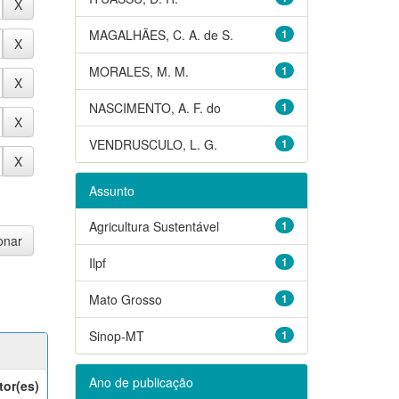
MAGALHÃES, C. A. de S.
1
MORALES, M. M.
1
NASCIMENTO, A. F. do
1
VENDRUSCULO, L. G.
1
Assunto
Agricultura Sustentável
1
Ilpf
1
Mato Grosso
1
Sinop-MT
1
Ano de publicação
tor(es)