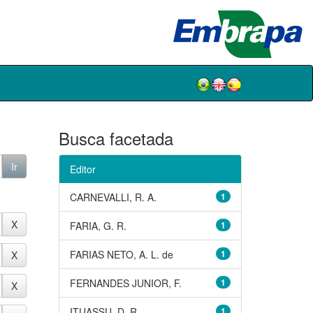
Busca facetada
Editor
CARNEVALLI, R. A.
1
FARIA, G. R.
1
FARIAS NETO, A. L. de
1
FERNANDES JUNIOR, F.
1
ITUASSU, D. R.
1