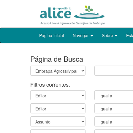
Skip
Página inicial
Navegar
Sobre
Est
navigation
Página de Busca
Filtros correntes: