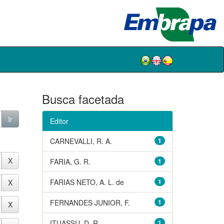
Busca facetada
Editor
CARNEVALLI, R. A.
1
FARIA, G. R.
1
FARIAS NETO, A. L. de
1
FERNANDES JUNIOR, F.
1
ITUASSU, D. R.
1