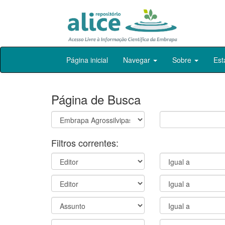
Skip
Página inicial
Navegar
Sobre
Est
navigation
Página de Busca
Filtros correntes: