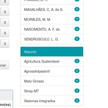
MAGALHÃES, C. A. de S.
1
MORALES, M. M.
1
NASCIMENTO, A. F. do
1
VENDRUSCULO, L. G.
1
Assunto
Agricultura Sustentável
1
Agrossilvipastoril
1
Mato Grosso
1
Sinop-MT
1
Sistemas integrados
1
tor(es)