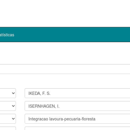
atísticas