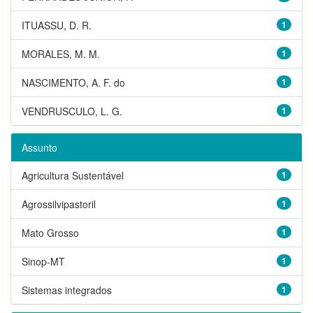
ITUASSU, D. R.
1
MORALES, M. M.
1
NASCIMENTO, A. F. do
1
VENDRUSCULO, L. G.
1
Assunto
Agricultura Sustentável
1
Agrossilvipastoril
1
Mato Grosso
1
Sinop-MT
1
Sistemas integrados
1