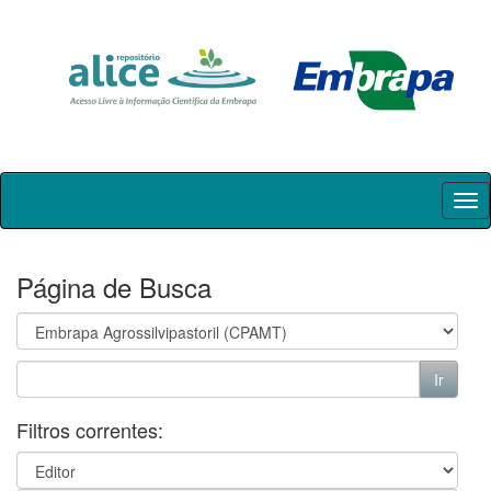
Skip
navigation
Página de Busca
Filtros correntes: