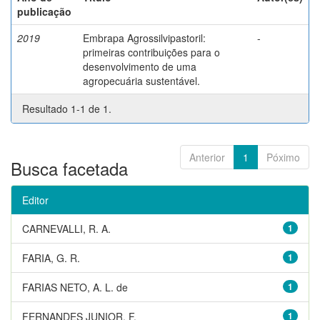
publicação
2019
Embrapa Agrossilvipastoril:
-
primeiras contribuições para o
desenvolvimento de uma
agropecuária sustentável.
Resultado 1-1 de 1.
Anterior
1
Póximo
Busca facetada
Editor
CARNEVALLI, R. A.
1
FARIA, G. R.
1
FARIAS NETO, A. L. de
1
FERNANDES JUNIOR, F.
1