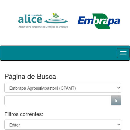
Skip
navigation
Página de Busca
Filtros correntes: