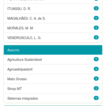
ITUASSU, D. R.
1
MAGALHÃES, C. A. de S.
1
MORALES, M. M.
1
VENDRUSCULO, L. G.
1
Assunto
Agricultura Sustentável
1
Agrossilvipastoril
1
Mato Grosso
1
Sinop-MT
1
Sistemas integrados
1