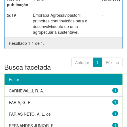
publicação
2019
Embrapa Agrossilvipastoril:
-
primeiras contribuições para o
desenvolvimento de uma
agropecuária sustentável.
Resultado 1-1 de 1.
Anterior
1
Póximo
Busca facetada
Editor
CARNEVALLI, R. A.
1
FARIA, G. R.
1
FARIAS NETO, A. L. de
1
FERNANDES JUNIOR, F.
1