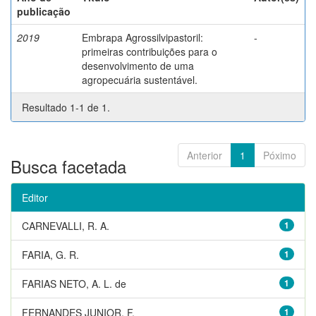
publicação
2019
Embrapa Agrossilvipastoril:
-
primeiras contribuições para o
desenvolvimento de uma
agropecuária sustentável.
Resultado 1-1 de 1.
Anterior
1
Póximo
Busca facetada
Editor
CARNEVALLI, R. A.
1
FARIA, G. R.
1
FARIAS NETO, A. L. de
1
FERNANDES JUNIOR, F.
1