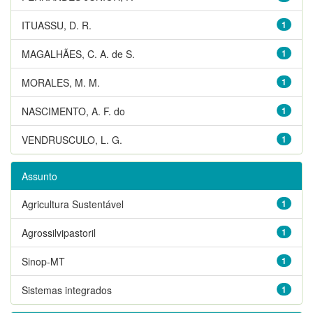
ITUASSU, D. R.
1
MAGALHÃES, C. A. de S.
1
MORALES, M. M.
1
NASCIMENTO, A. F. do
1
VENDRUSCULO, L. G.
1
Assunto
Agricultura Sustentável
1
Agrossilvipastoril
1
Sinop-MT
1
Sistemas integrados
1