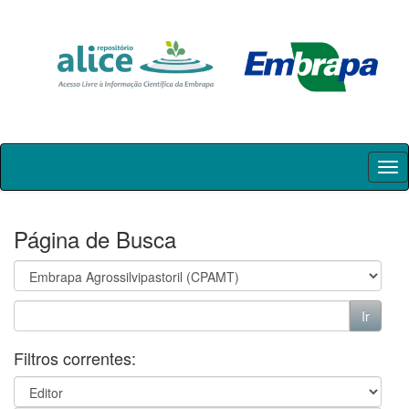
Skip
navigation
Página de Busca
Filtros correntes: