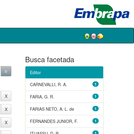
Busca facetada
Editor
CARNEVALLI, R. A.
1
FARIA, G. R.
1
FARIAS NETO, A. L. de
1
FERNANDES JUNIOR, F.
1
ITUASSU, D. R.
1