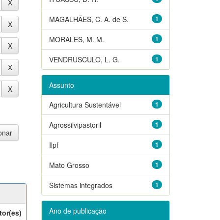
MAGALHÃES, C. A. de S.
1
MORALES, M. M.
1
VENDRUSCULO, L. G.
1
Assunto
Agricultura Sustentável
1
Agrossilvipastoril
1
Ilpf
1
Mato Grosso
1
Sistemas integrados
1
Ano de publicação
tor(es)