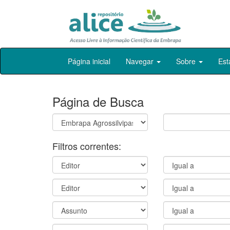
Skip
Página inicial
Navegar
Sobre
Est
navigation
Página de Busca
Filtros correntes: