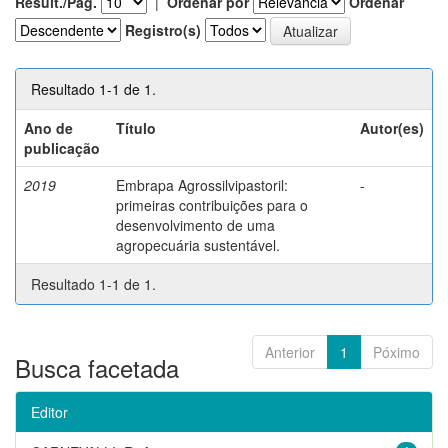
Result./Pág.
|
Ordenar por
Ordenar
Registro(s)
Resultado 1-1 de 1.
Ano de
Título
Autor(es)
publicação
2019
Embrapa Agrossilvipastoril:
-
primeiras contribuições para o
desenvolvimento de uma
agropecuária sustentável.
Resultado 1-1 de 1.
Anterior
1
Póximo
Busca facetada
Editor