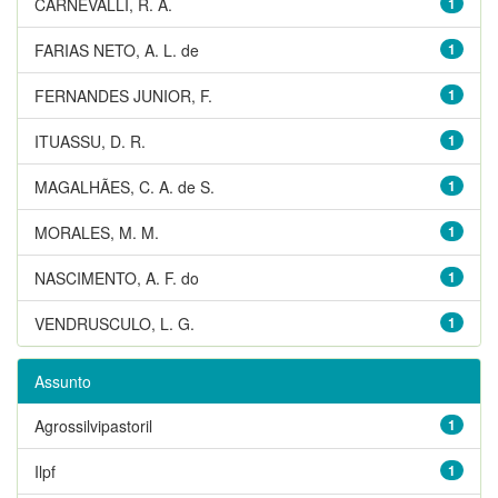
CARNEVALLI, R. A.
1
FARIAS NETO, A. L. de
1
FERNANDES JUNIOR, F.
1
ITUASSU, D. R.
1
MAGALHÃES, C. A. de S.
1
MORALES, M. M.
1
NASCIMENTO, A. F. do
1
VENDRUSCULO, L. G.
1
Assunto
Agrossilvipastoril
1
Ilpf
1