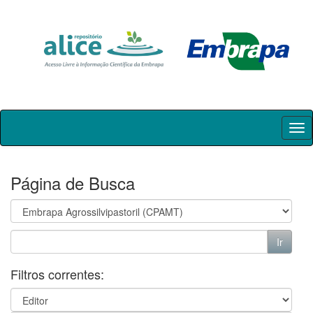
Skip
navigation
Página de Busca
Filtros correntes: