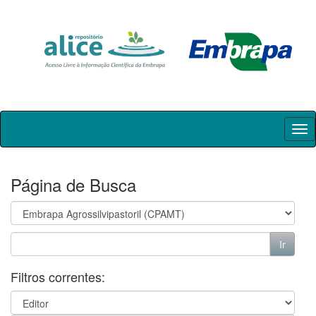
Skip
navigation
Página de Busca
Filtros correntes: