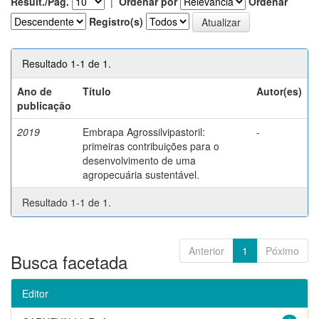
Result./Pág.
|
Ordenar por
Ordenar
Registro(s)
Resultado 1-1 de 1.
Ano de
Título
Autor(es)
publicação
2019
Embrapa Agrossilvipastoril:
-
primeiras contribuições para o
desenvolvimento de uma
agropecuária sustentável.
Resultado 1-1 de 1.
Anterior
1
Póximo
Busca facetada
Editor