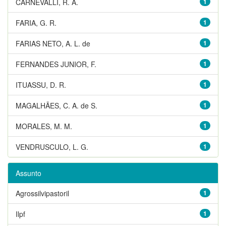
CARNEVALLI, R. A.
1
FARIA, G. R.
1
FARIAS NETO, A. L. de
1
FERNANDES JUNIOR, F.
1
ITUASSU, D. R.
1
MAGALHÃES, C. A. de S.
1
MORALES, M. M.
1
VENDRUSCULO, L. G.
1
Assunto
Agrossilvipastoril
1
Ilpf
1