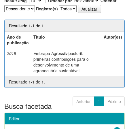
Result./Pág.
|
Ordenar por
Ordenar
Registro(s)
Resultado 1-1 de 1.
Ano de
Título
Autor(es)
publicação
2019
Embrapa Agrossilvipastoril:
-
primeiras contribuições para o
desenvolvimento de uma
agropecuária sustentável.
Resultado 1-1 de 1.
Anterior
1
Póximo
Busca facetada
Editor