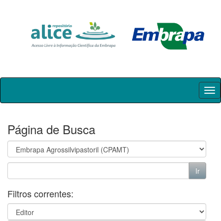
Skip
navigation
Página de Busca
Filtros correntes: