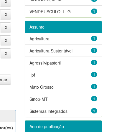
VENDRUSCULO, L. G.
1
Assunto
Agricultura
1
Agricultura Sustentável
1
Agrossilvipastoril
1
Ilpf
1
Mato Grosso
1
Sinop-MT
1
Sistemas integrados
1
Ano de publicação
tor(es)