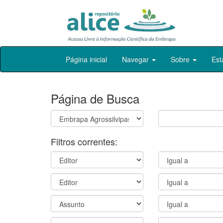
Skip
Página inicial
Navegar
Sobre
Est
navigation
Página de Busca
Filtros correntes: