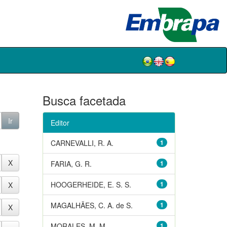
Busca facetada
Editor
CARNEVALLI, R. A.
1
FARIA, G. R.
1
HOOGERHEIDE, E. S. S.
1
MAGALHÃES, C. A. de S.
1
MORALES, M. M.
1