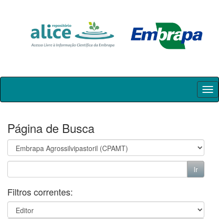
Skip
navigation
Página de Busca
Filtros correntes: