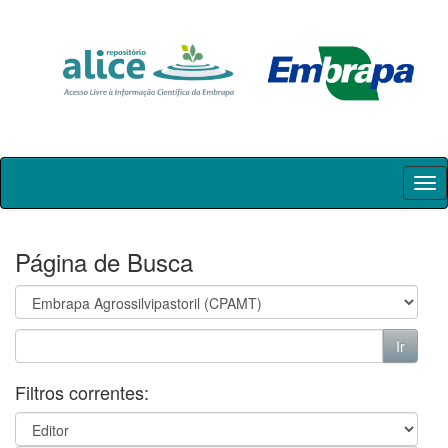
Skip
navigation
Página de Busca
Filtros correntes: