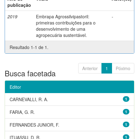
publicação
2019
Embrapa Agrossilvipastoril:
-
primeiras contribuições para o
desenvolvimento de uma
agropecuária sustentável.
Resultado 1-1 de 1.
Anterior
1
Póximo
Busca facetada
Editor
CARNEVALLI, R. A.
1
FARIA, G. R.
1
FERNANDES JUNIOR, F.
1
ITUASSU, D. R.
1