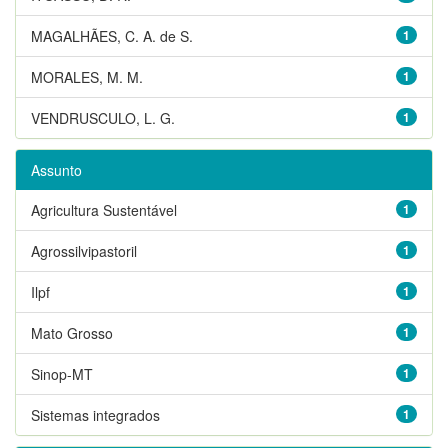
MAGALHÃES, C. A. de S.
1
MORALES, M. M.
1
VENDRUSCULO, L. G.
1
Assunto
Agricultura Sustentável
1
Agrossilvipastoril
1
Ilpf
1
Mato Grosso
1
Sinop-MT
1
Sistemas integrados
1