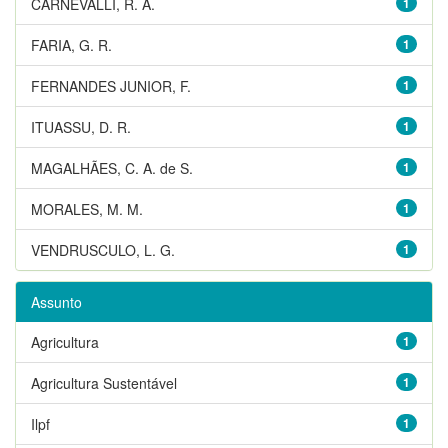
CARNEVALLI, R. A.
1
FARIA, G. R.
1
FERNANDES JUNIOR, F.
1
ITUASSU, D. R.
1
MAGALHÃES, C. A. de S.
1
MORALES, M. M.
1
VENDRUSCULO, L. G.
1
Assunto
Agricultura
1
Agricultura Sustentável
1
Ilpf
1