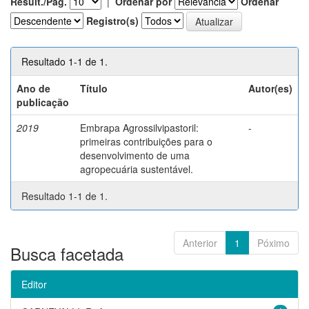
Result./Pág.
|
Ordenar por
Ordenar
Registro(s)
Resultado 1-1 de 1.
Ano de
Título
Autor(es)
publicação
2019
Embrapa Agrossilvipastoril:
-
primeiras contribuições para o
desenvolvimento de uma
agropecuária sustentável.
Resultado 1-1 de 1.
Anterior
1
Póximo
Busca facetada
Editor