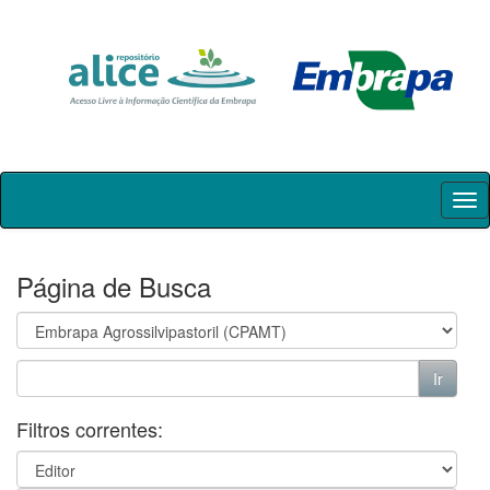
Skip
navigation
Página de Busca
Filtros correntes: