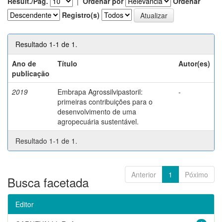
Result./Pág.
|
Ordenar por
Ordenar
Registro(s)
Resultado 1-1 de 1.
Ano de
Título
Autor(es)
publicação
2019
Embrapa Agrossilvipastoril:
-
primeiras contribuições para o
desenvolvimento de uma
agropecuária sustentável.
Resultado 1-1 de 1.
Anterior
1
Póximo
Busca facetada
Editor