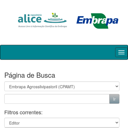
Skip
navigation
Página de Busca
Filtros correntes: