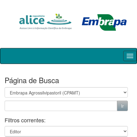
Skip
navigation
Página de Busca
Filtros correntes: