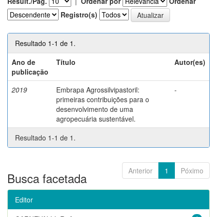
Result./Pág.
|
Ordenar por
Ordenar
Registro(s)
Resultado 1-1 de 1.
Ano de
Título
Autor(es)
publicação
2019
Embrapa Agrossilvipastoril:
-
primeiras contribuições para o
desenvolvimento de uma
agropecuária sustentável.
Resultado 1-1 de 1.
Anterior
1
Póximo
Busca facetada
Editor