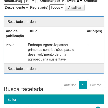
Result./Pág.
|
Ordenar por
Ordenar
Registro(s)
Resultado 1-1 de 1.
Ano de
Título
Autor(es)
publicação
2019
Embrapa Agrossilvipastoril:
-
primeiras contribuições para o
desenvolvimento de uma
agropecuária sustentável.
Resultado 1-1 de 1.
Anterior
1
Póximo
Busca facetada
Editor