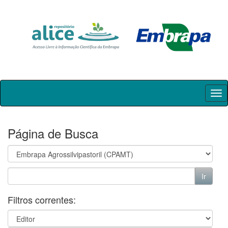
Skip
navigation
Página de Busca
Filtros correntes: