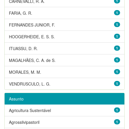
CARNEVALLI, R. A.
1
FARIA, G. R.
1
FERNANDES JUNIOR, F.
1
HOOGERHEIDE, E. S. S.
1
ITUASSU, D. R.
1
MAGALHÃES, C. A. de S.
1
MORALES, M. M.
1
VENDRUSCULO, L. G.
1
Assunto
Agricultura Sustentável
1
Agrossilvipastoril
1