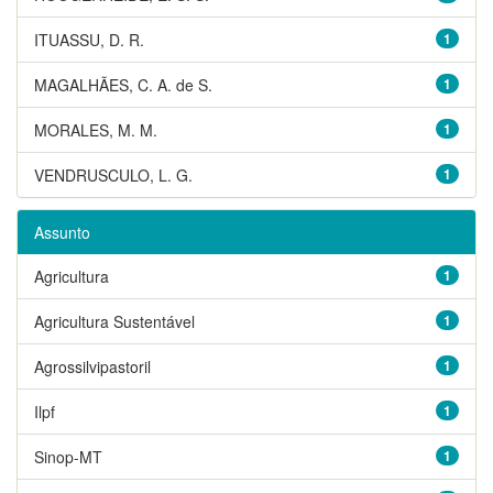
ITUASSU, D. R.
1
MAGALHÃES, C. A. de S.
1
MORALES, M. M.
1
VENDRUSCULO, L. G.
1
Assunto
Agricultura
1
Agricultura Sustentável
1
Agrossilvipastoril
1
Ilpf
1
Sinop-MT
1