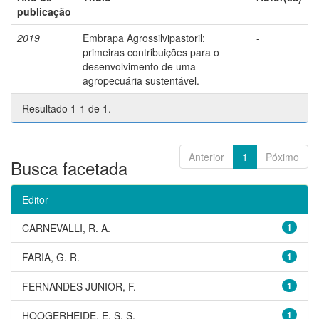
publicação
2019
Embrapa Agrossilvipastoril:
-
primeiras contribuições para o
desenvolvimento de uma
agropecuária sustentável.
Resultado 1-1 de 1.
Anterior
1
Póximo
Busca facetada
Editor
CARNEVALLI, R. A.
1
FARIA, G. R.
1
FERNANDES JUNIOR, F.
1
HOOGERHEIDE, E. S. S.
1