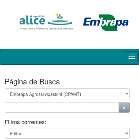
Skip
navigation
Página de Busca
Filtros correntes: