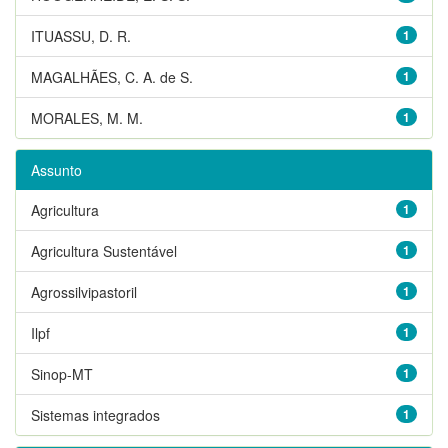
ITUASSU, D. R.
1
MAGALHÃES, C. A. de S.
1
MORALES, M. M.
1
Assunto
Agricultura
1
Agricultura Sustentável
1
Agrossilvipastoril
1
Ilpf
1
Sinop-MT
1
Sistemas integrados
1