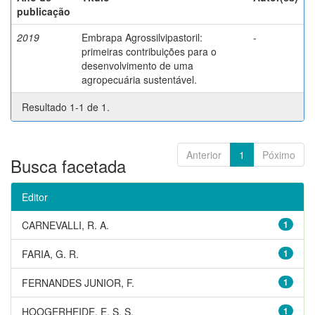
publicação
2019
Embrapa Agrossilvipastoril:
-
primeiras contribuições para o
desenvolvimento de uma
agropecuária sustentável.
Resultado 1-1 de 1.
Anterior
1
Póximo
Busca facetada
Editor
CARNEVALLI, R. A.
1
FARIA, G. R.
1
FERNANDES JUNIOR, F.
1
HOOGERHEIDE, E. S. S.
1