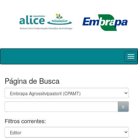
Skip
navigation
Página de Busca
Filtros correntes: