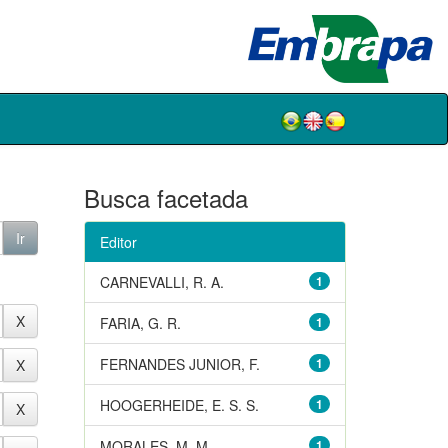
Busca facetada
Editor
CARNEVALLI, R. A.
1
FARIA, G. R.
1
FERNANDES JUNIOR, F.
1
HOOGERHEIDE, E. S. S.
1
MORALES, M. M.
1