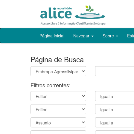
Skip
Página inicial
Navegar
Sobre
Est
navigation
Página de Busca
Filtros correntes: