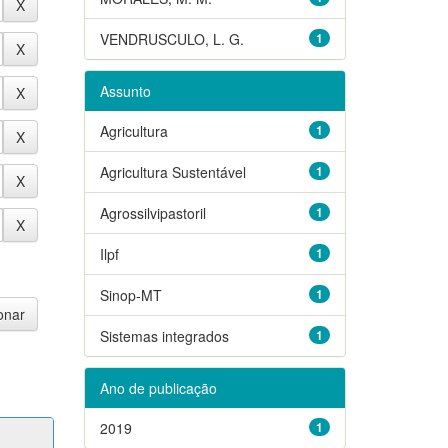
VENDRUSCULO, L. G.
1
Assunto
Agricultura
1
Agricultura Sustentável
1
Agrossilvipastoril
1
Ilpf
1
Sinop-MT
1
Sistemas integrados
1
Ano de publicação
2019
1