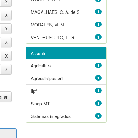
MAGALHÃES, C. A. de S.
1
MORALES, M. M.
1
VENDRUSCULO, L. G.
1
Assunto
Agricultura
1
Agrossilvipastoril
1
Ilpf
1
Sinop-MT
1
Sistemas integrados
1