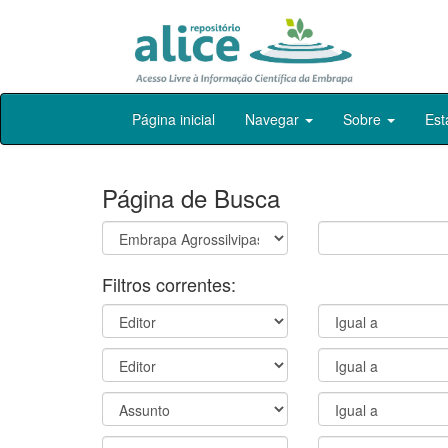
Skip
Página inicial
Navegar
Sobre
Est
navigation
Página de Busca
Filtros correntes: