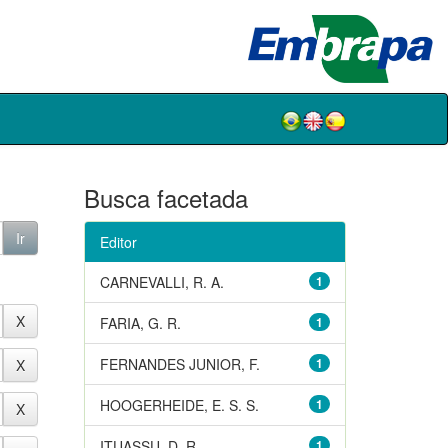
Busca facetada
Editor
CARNEVALLI, R. A.
1
FARIA, G. R.
1
FERNANDES JUNIOR, F.
1
HOOGERHEIDE, E. S. S.
1
ITUASSU, D. R.
1