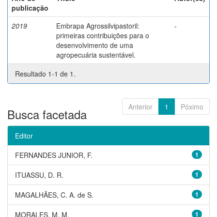
publicação
2019
Embrapa Agrossilvipastoril:
-
primeiras contribuições para o
desenvolvimento de uma
agropecuária sustentável.
Resultado 1-1 de 1.
Anterior
1
Póximo
Busca facetada
Editor
FERNANDES JUNIOR, F.
1
ITUASSU, D. R.
1
MAGALHÃES, C. A. de S.
1
MORALES, M. M.
1