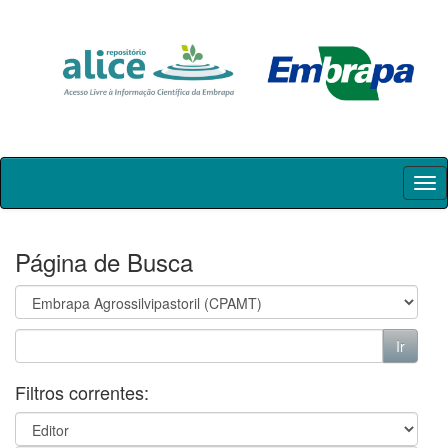
Skip
navigation
Página de Busca
Filtros correntes: