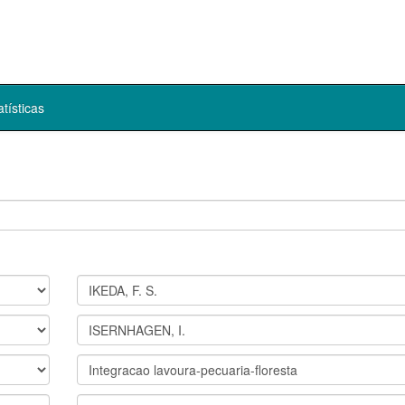
atísticas