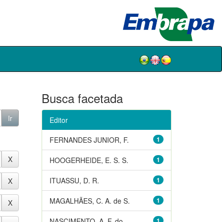
Busca facetada
Editor
FERNANDES JUNIOR, F.
1
HOOGERHEIDE, E. S. S.
1
ITUASSU, D. R.
1
MAGALHÃES, C. A. de S.
1
NASCIMENTO, A. F. do
1