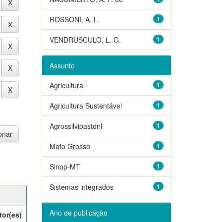
ROSSONI, A. L.
1
VENDRUSCULO, L. G.
1
Assunto
Agricultura
1
Agricultura Sustentável
1
Agrossilvipastoril
1
Mato Grosso
1
Sinop-MT
1
Sistemas integrados
1
Ano de publicação
tor(es)