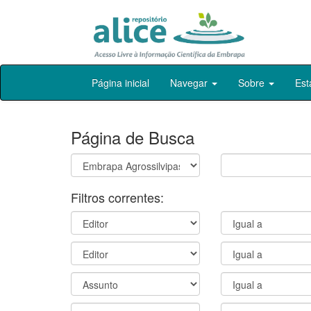
Skip
Página inicial
Navegar
Sobre
Est
navigation
Página de Busca
Filtros correntes: