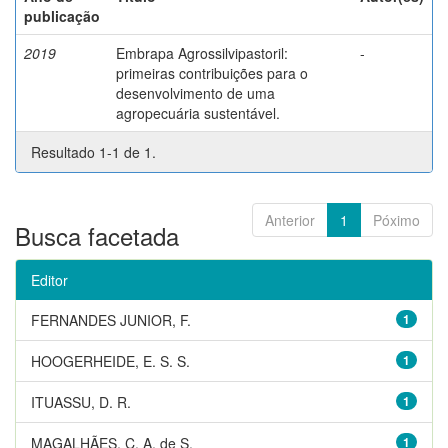
publicação
2019
Embrapa Agrossilvipastoril:
-
primeiras contribuições para o
desenvolvimento de uma
agropecuária sustentável.
Resultado 1-1 de 1.
Anterior
1
Póximo
Busca facetada
Editor
FERNANDES JUNIOR, F.
1
HOOGERHEIDE, E. S. S.
1
ITUASSU, D. R.
1
MAGALHÃES, C. A. de S.
1