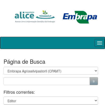
Skip
navigation
Página de Busca
Filtros correntes: