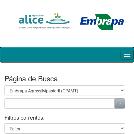
Skip
navigation
Página de Busca
Filtros correntes: