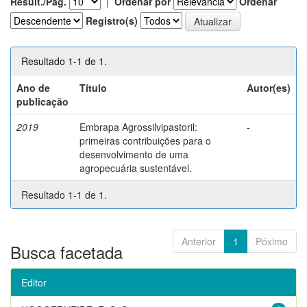
Result./Pág.
|
Ordenar por
Ordenar
Registro(s)
Resultado 1-1 de 1.
Ano de
Título
Autor(es)
publicação
2019
Embrapa Agrossilvipastoril:
-
primeiras contribuições para o
desenvolvimento de uma
agropecuária sustentável.
Resultado 1-1 de 1.
Anterior
1
Póximo
Busca facetada
Editor