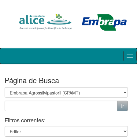
Skip
navigation
Página de Busca
Filtros correntes: