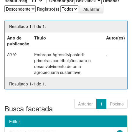
Result./Pág.
|
Ordenar por
Ordenar
Registro(s)
Resultado 1-1 de 1.
Ano de
Título
Autor(es)
publicação
2019
Embrapa Agrossilvipastoril:
-
primeiras contribuições para o
desenvolvimento de uma
agropecuária sustentável.
Resultado 1-1 de 1.
Anterior
1
Póximo
Busca facetada
Editor