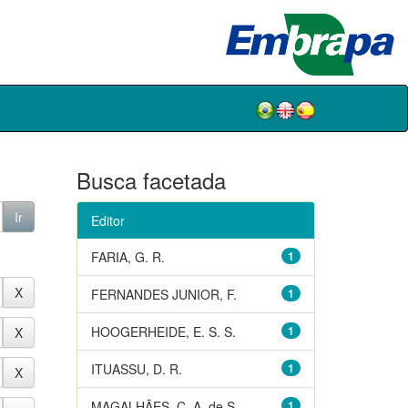
Busca facetada
Editor
FARIA, G. R.
1
FERNANDES JUNIOR, F.
1
HOOGERHEIDE, E. S. S.
1
ITUASSU, D. R.
1
MAGALHÃES, C. A. de S.
1