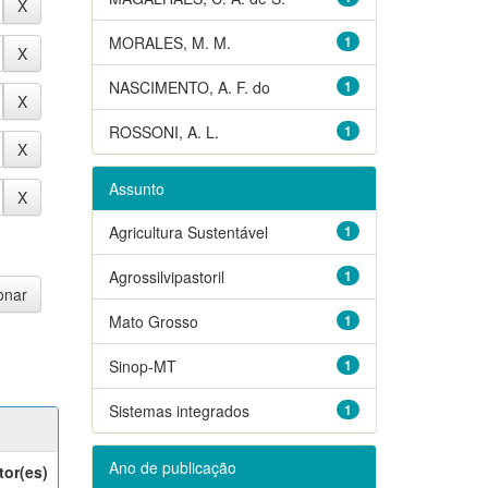
MORALES, M. M.
1
NASCIMENTO, A. F. do
1
ROSSONI, A. L.
1
Assunto
Agricultura Sustentável
1
Agrossilvipastoril
1
Mato Grosso
1
Sinop-MT
1
Sistemas integrados
1
Ano de publicação
tor(es)