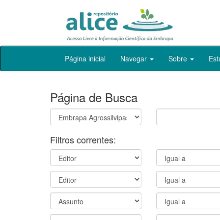
Skip
Página inicial
Navegar
Sobre
Est
navigation
Página de Busca
Filtros correntes: