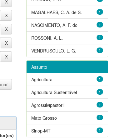
MAGALHÃES, C. A. de S.
1
NASCIMENTO, A. F. do
1
ROSSONI, A. L.
1
VENDRUSCULO, L. G.
1
Assunto
Agricultura
1
Agricultura Sustentável
1
Agrossilvipastoril
1
Mato Grosso
1
Sinop-MT
1
tor(es)