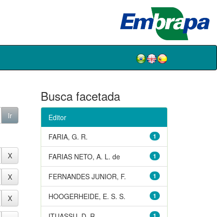
Busca facetada
Editor
FARIA, G. R.
1
FARIAS NETO, A. L. de
1
FERNANDES JUNIOR, F.
1
HOOGERHEIDE, E. S. S.
1
ITUASSU, D. R.
1