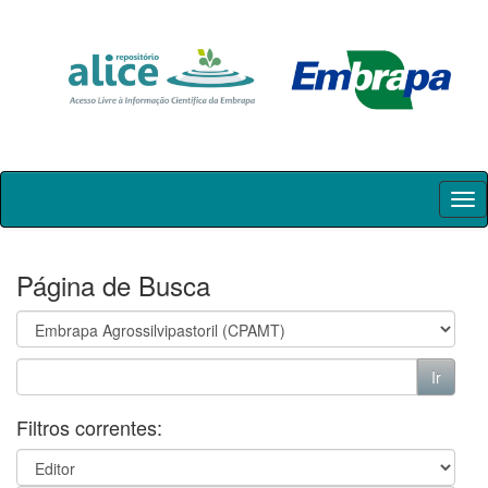
Skip
navigation
Página de Busca
Filtros correntes: