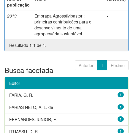
publicação
2019
Embrapa Agrossilvipastoril:
-
primeiras contribuições para o
desenvolvimento de uma
agropecuária sustentável.
Resultado 1-1 de 1.
Anterior
1
Póximo
Busca facetada
Editor
FARIA, G. R.
1
FARIAS NETO, A. L. de
1
FERNANDES JUNIOR, F.
1
ITUASSU, D. R.
1