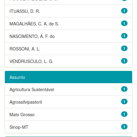
ITUASSU, D. R.
1
MAGALHÃES, C. A. de S.
1
NASCIMENTO, A. F. do
1
ROSSONI, A. L.
1
VENDRUSCULO, L. G.
1
Assunto
Agricultura Sustentável
1
Agrossilvipastoril
1
Mato Grosso
1
Sinop-MT
1