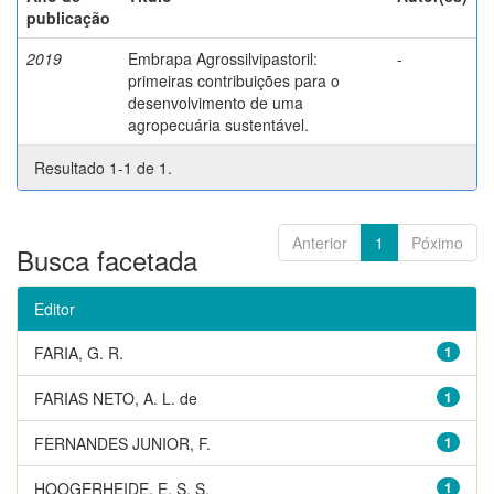
publicação
2019
Embrapa Agrossilvipastoril:
-
primeiras contribuições para o
desenvolvimento de uma
agropecuária sustentável.
Resultado 1-1 de 1.
Anterior
1
Póximo
Busca facetada
Editor
FARIA, G. R.
1
FARIAS NETO, A. L. de
1
FERNANDES JUNIOR, F.
1
HOOGERHEIDE, E. S. S.
1