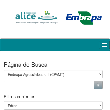
Skip
navigation
Página de Busca
Filtros correntes: