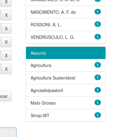
NASCIMENTO, A. F. do
1
ROSSONI, A. L.
1
VENDRUSCULO, L. G.
1
Assunto
Agricultura
1
Agricultura Sustentável
1
Agrossilvipastoril
1
Mato Grosso
1
Sinop-MT
1