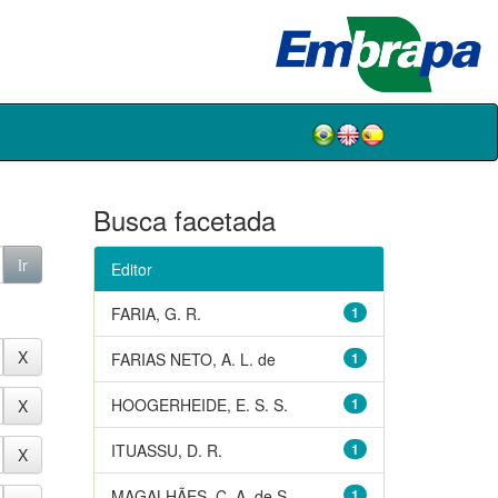
Busca facetada
Editor
FARIA, G. R.
1
FARIAS NETO, A. L. de
1
HOOGERHEIDE, E. S. S.
1
ITUASSU, D. R.
1
MAGALHÃES, C. A. de S.
1