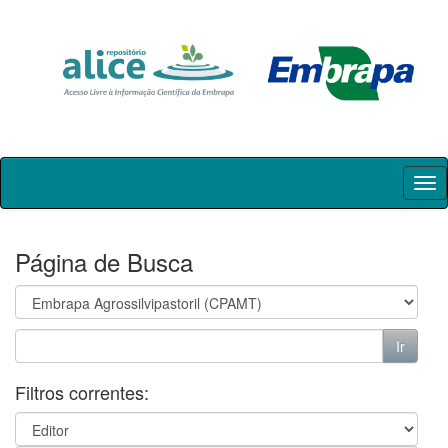
Skip
navigation
Página de Busca
Filtros correntes: