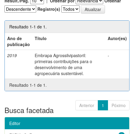
Result./Pág.
|
Ordenar por
Ordenar
Registro(s)
Resultado 1-1 de 1.
Ano de
Título
Autor(es)
publicação
2019
Embrapa Agrossilvipastoril:
-
primeiras contribuições para o
desenvolvimento de uma
agropecuária sustentável.
Resultado 1-1 de 1.
Anterior
1
Póximo
Busca facetada
Editor