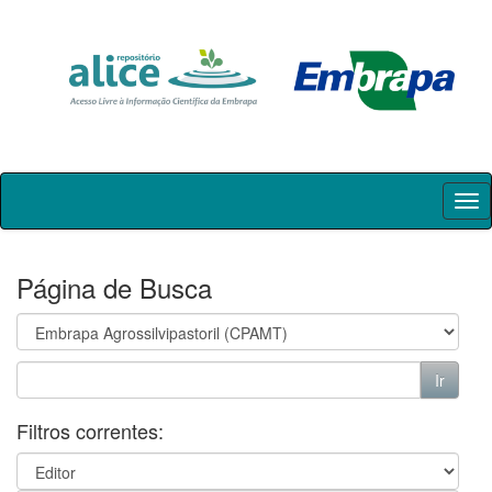
Skip
navigation
Página de Busca
Filtros correntes: