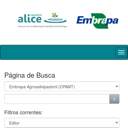
Skip
navigation
Página de Busca
Filtros correntes: