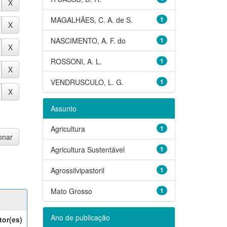
MAGALHÃES, C. A. de S.
1
NASCIMENTO, A. F. do
1
ROSSONI, A. L.
1
VENDRUSCULO, L. G.
1
Assunto
Agricultura
1
Agricultura Sustentável
1
Agrossilvipastoril
1
Mato Grosso
1
Ano de publicação
tor(es)