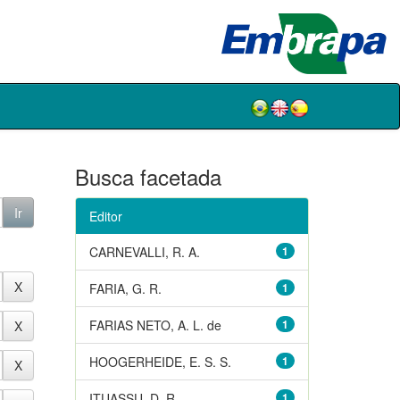
Busca facetada
Editor
CARNEVALLI, R. A.
1
FARIA, G. R.
1
FARIAS NETO, A. L. de
1
HOOGERHEIDE, E. S. S.
1
ITUASSU, D. R.
1