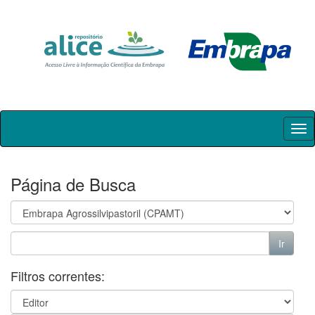
Skip
navigation
Página de Busca
Filtros correntes: