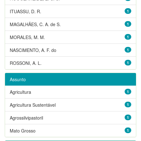
ITUASSU, D. R.
1
MAGALHÃES, C. A. de S.
1
MORALES, M. M.
1
NASCIMENTO, A. F. do
1
ROSSONI, A. L.
1
Assunto
Agricultura
1
Agricultura Sustentável
1
Agrossilvipastoril
1
Mato Grosso
1