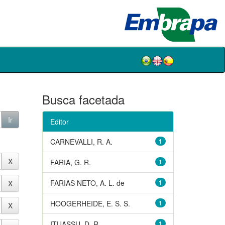
Busca facetada
Editor
CARNEVALLI, R. A.
1
FARIA, G. R.
1
FARIAS NETO, A. L. de
1
HOOGERHEIDE, E. S. S.
1
ITUASSU, D. R.
1