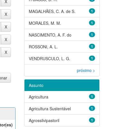
MAGALHÃES, C. A. de S.
1
MORALES, M. M.
1
NASCIMENTO, A. F. do
1
ROSSONI, A. L.
1
VENDRUSCULO, L. G.
1
próximo >
Assunto
Agricultura
1
Agricultura Sustentável
1
Agrossilvipastoril
1
tor(es)