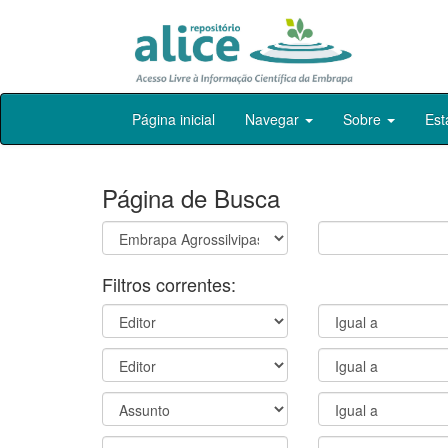
Skip
Página inicial
Navegar
Sobre
Est
navigation
Página de Busca
Filtros correntes: