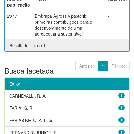
publicação
2019
Embrapa Agrossilvipastoril:
-
primeiras contribuições para o
desenvolvimento de uma
agropecuária sustentável.
Resultado 1-1 de 1.
Anterior
1
Póximo
Busca facetada
Editor
CARNEVALLI, R. A.
1
FARIA, G. R.
1
FARIAS NETO, A. L. de
1
FERNANDES JUNIOR, F.
1