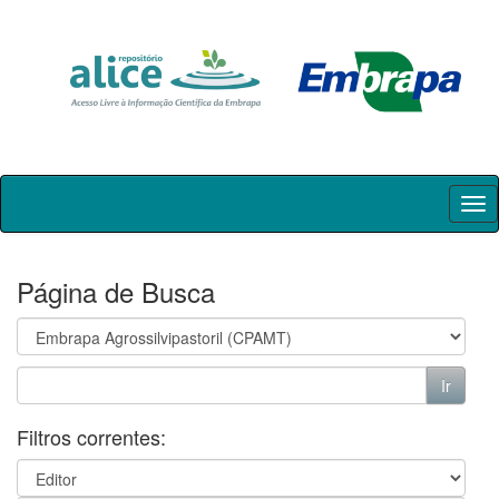
Skip
navigation
Página de Busca
Filtros correntes: