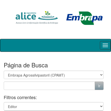
Skip
navigation
Página de Busca
Filtros correntes: