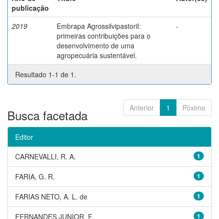
publicação
2019
Embrapa Agrossilvipastoril:
-
primeiras contribuições para o
desenvolvimento de uma
agropecuária sustentável.
Resultado 1-1 de 1.
Anterior
1
Póximo
Busca facetada
Editor
CARNEVALLI, R. A.
1
FARIA, G. R.
1
FARIAS NETO, A. L. de
1
FERNANDES JUNIOR, F.
1