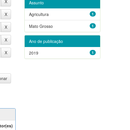
Assunto
Agricultura
1
Mato Grosso
1
Ano de publicação
2019
1
tor(es)