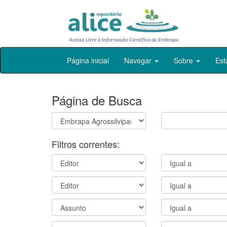
Skip
Página inicial
Navegar
Sobre
Est
navigation
Página de Busca
Filtros correntes: