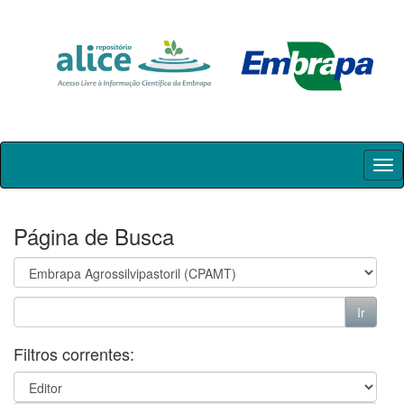
Skip
navigation
Página de Busca
Filtros correntes: