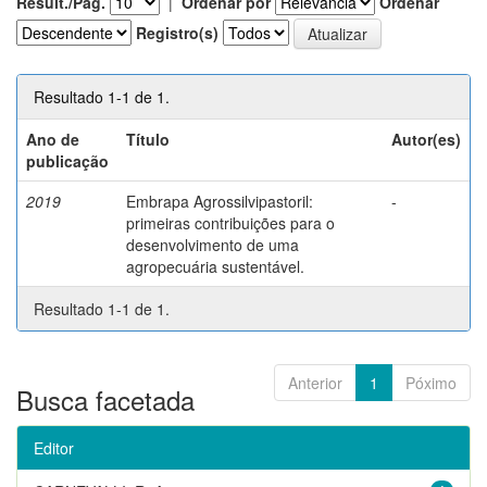
Result./Pág.
|
Ordenar por
Ordenar
Registro(s)
Resultado 1-1 de 1.
Ano de
Título
Autor(es)
publicação
2019
Embrapa Agrossilvipastoril:
-
primeiras contribuições para o
desenvolvimento de uma
agropecuária sustentável.
Resultado 1-1 de 1.
Anterior
1
Póximo
Busca facetada
Editor