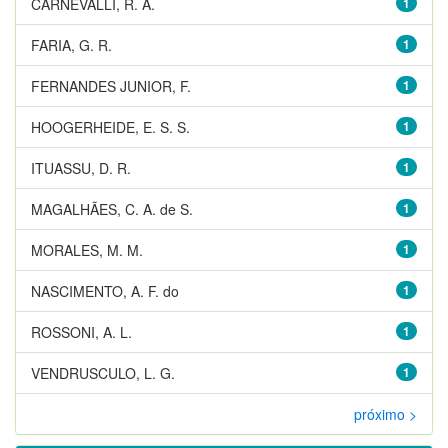
CARNEVALLI, R. A.
1
FARIA, G. R.
1
FERNANDES JUNIOR, F.
1
HOOGERHEIDE, E. S. S.
1
ITUASSU, D. R.
1
MAGALHÃES, C. A. de S.
1
MORALES, M. M.
1
NASCIMENTO, A. F. do
1
ROSSONI, A. L.
1
VENDRUSCULO, L. G.
1
próximo >