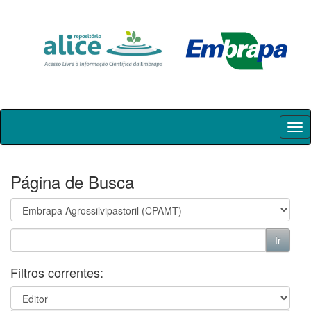
Skip
navigation
Página de Busca
Filtros correntes: