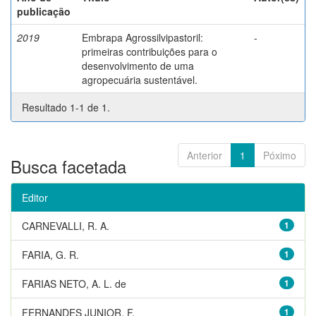
publicação
2019
Embrapa Agrossilvipastoril:
-
primeiras contribuições para o
desenvolvimento de uma
agropecuária sustentável.
Resultado 1-1 de 1.
Anterior
1
Póximo
Busca facetada
Editor
CARNEVALLI, R. A.
1
FARIA, G. R.
1
FARIAS NETO, A. L. de
1
FERNANDES JUNIOR, F.
1