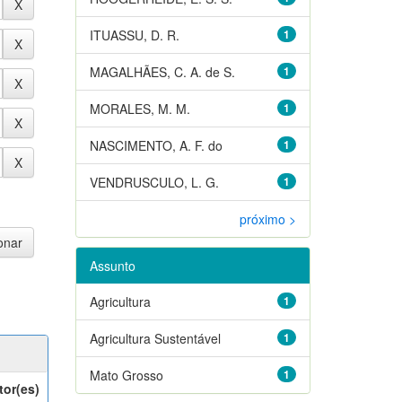
ITUASSU, D. R.
1
MAGALHÃES, C. A. de S.
1
MORALES, M. M.
1
NASCIMENTO, A. F. do
1
VENDRUSCULO, L. G.
1
próximo >
Assunto
Agricultura
1
Agricultura Sustentável
1
Mato Grosso
1
tor(es)