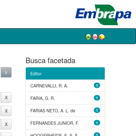
Busca facetada
Editor
CARNEVALLI, R. A.
1
FARIA, G. R.
1
FARIAS NETO, A. L. de
1
FERNANDES JUNIOR, F.
1
HOOGERHEIDE, E. S. S.
1