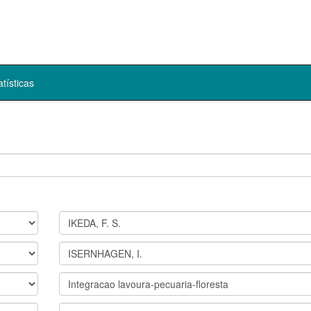
atísticas