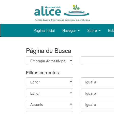
Skip
Página inicial
Navegar
Sobre
Est
navigation
Página de Busca
Filtros correntes: