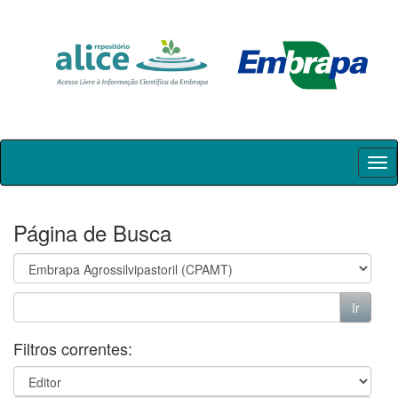
Skip
navigation
Página de Busca
Filtros correntes: