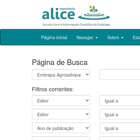
Skip
Página inicial
Navegar
Sobre
Est
navigation
Página de Busca
Filtros correntes: