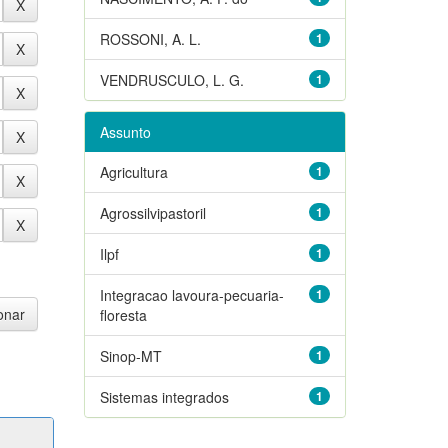
ROSSONI, A. L.
1
VENDRUSCULO, L. G.
1
Assunto
Agricultura
1
Agrossilvipastoril
1
Ilpf
1
Integracao lavoura-pecuaria-
1
floresta
Sinop-MT
1
Sistemas integrados
1