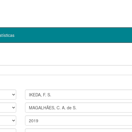
atísticas