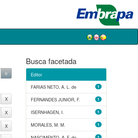
Busca facetada
Editor
FARIAS NETO, A. L. de
1
FERNANDES JUNIOR, F.
1
ISERNHAGEN, I.
1
MORALES, M. M.
1
NASCIMENTO, A. F. do
1