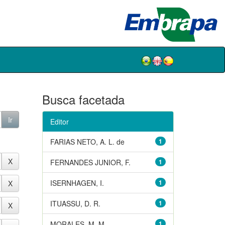
Busca facetada
Editor
FARIAS NETO, A. L. de
1
FERNANDES JUNIOR, F.
1
ISERNHAGEN, I.
1
ITUASSU, D. R.
1
MORALES, M. M.
1