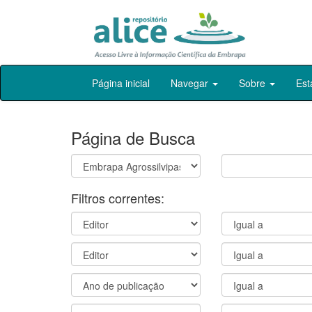
Skip
Página inicial
Navegar
Sobre
Est
navigation
Página de Busca
Filtros correntes: