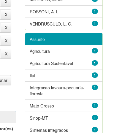
ROSSONI, A. L.
1
VENDRUSCULO, L. G.
1
Assunto
Agricultura
1
Agricultura Sustentável
1
Ilpf
1
Integracao lavoura-pecuaria-
1
floresta
Mato Grosso
1
Sinop-MT
1
tor(es)
Sistemas integrados
1