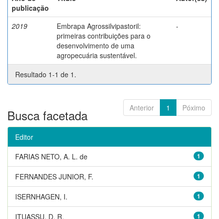
publicação
2019
Embrapa Agrossilvipastoril:
-
primeiras contribuições para o
desenvolvimento de uma
agropecuária sustentável.
Resultado 1-1 de 1.
Anterior
1
Póximo
Busca facetada
Editor
FARIAS NETO, A. L. de
1
FERNANDES JUNIOR, F.
1
ISERNHAGEN, I.
1
ITUASSU, D. R.
1