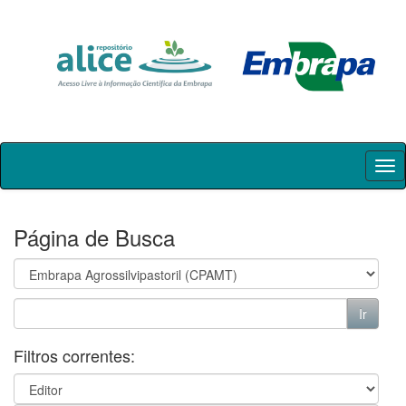
Skip
navigation
Página de Busca
Filtros correntes: