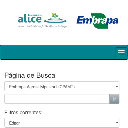
Skip
navigation
Página de Busca
Filtros correntes: