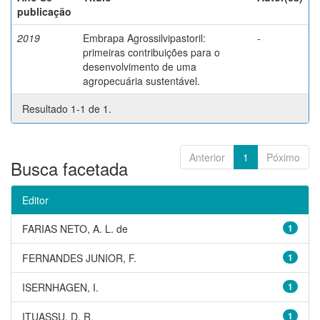
publicação
2019
Embrapa Agrossilvipastoril:
-
primeiras contribuições para o
desenvolvimento de uma
agropecuária sustentável.
Resultado 1-1 de 1.
Anterior
1
Póximo
Busca facetada
Editor
FARIAS NETO, A. L. de
1
FERNANDES JUNIOR, F.
1
ISERNHAGEN, I.
1
ITUASSU, D. R.
1