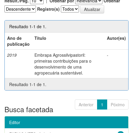
Result./Pág.
|
Ordenar por
Ordenar
Registro(s)
Resultado 1-1 de 1.
Ano de
Título
Autor(es)
publicação
2019
Embrapa Agrossilvipastoril:
-
primeiras contribuições para o
desenvolvimento de uma
agropecuária sustentável.
Resultado 1-1 de 1.
Anterior
1
Póximo
Busca facetada
Editor