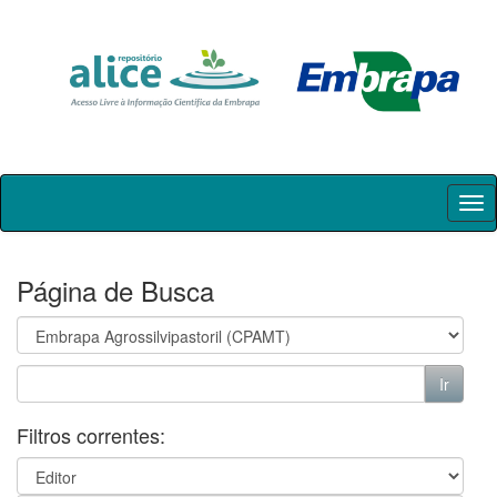
Skip
navigation
Página de Busca
Filtros correntes: