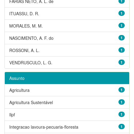
FARIAS NETO, A. L. de
1
ITUASSU, D. R.
1
MORALES, M. M.
1
NASCIMENTO, A. F. do
1
ROSSONI, A. L.
1
VENDRUSCULO, L. G.
1
Assunto
Agricultura
1
Agricultura Sustentável
1
Ilpf
1
Integracao lavoura-pecuaria-floresta
1