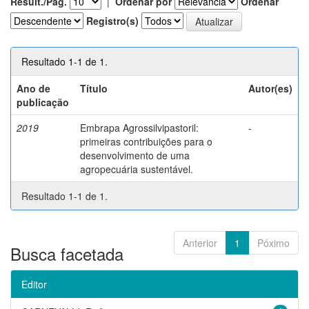
Result./Pág.
|
Ordenar por
Ordenar
Registro(s)
Resultado 1-1 de 1.
Ano de
Título
Autor(es)
publicação
2019
Embrapa Agrossilvipastoril:
-
primeiras contribuições para o
desenvolvimento de uma
agropecuária sustentável.
Resultado 1-1 de 1.
Anterior
1
Póximo
Busca facetada
Editor