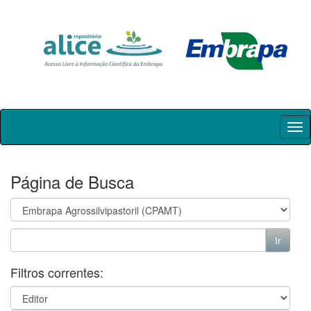
Skip
navigation
Página de Busca
Filtros correntes: