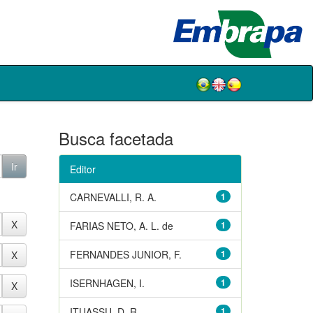
Busca facetada
Editor
CARNEVALLI, R. A.
1
FARIAS NETO, A. L. de
1
FERNANDES JUNIOR, F.
1
ISERNHAGEN, I.
1
ITUASSU, D. R.
1