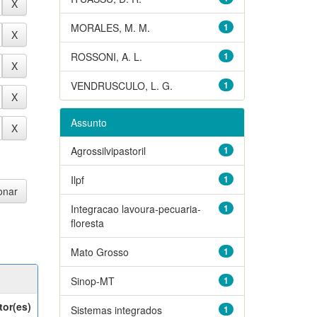
MORALES, M. M.
1
ROSSONI, A. L.
1
VENDRUSCULO, L. G.
1
Assunto
Agrossilvipastoril
1
Ilpf
1
Integracao lavoura-pecuaria-
1
floresta
Mato Grosso
1
Sinop-MT
1
tor(es)
Sistemas integrados
1