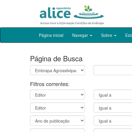
Skip
Página inicial
Navegar
Sobre
Est
navigation
Página de Busca
Filtros correntes: